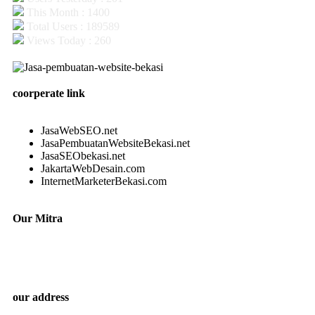
This Month : 1400
Total Users : 189589
Views Today : 260
coorperate link
JasaWebSEO.net
JasaPembuatanWebsiteBekasi.net
JasaSEObekasi.net
JakartaWebDesain.com
InternetMarketerBekasi.com
Our Mitra
our address