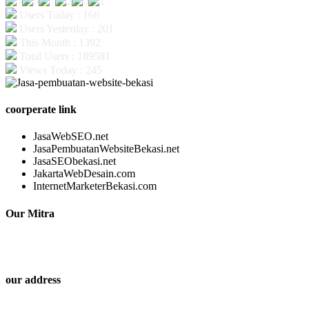
Users Today : 166
Users Yesterday : 201
This Month : 1392
Total Users : 189581
Views Today : 245
coorperate link
JasaWebSEO.net
JasaPembuatanWebsiteBekasi.net
JasaSEObekasi.net
JakartaWebDesain.com
InternetMarketerBekasi.com
Our Mitra
our address