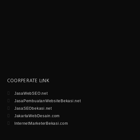
COORPERATE LINK
JasaWebSEO.net
JasaPembuatanWebsiteBekasi.net
JasaSEObekasi.net
JakartaWebDesain.com
InternetMarketerBekasi.com