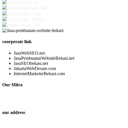
Users Today : 51
Users Yesterday : 188
This Month : 1465
Total Users : 189654
Views Today : 59
coorperate link
JasaWebSEO.net
JasaPembuatanWebsiteBekasi.net
JasaSEObekasi.net
JakartaWebDesain.com
InternetMarketerBekasi.com
Our Mitra
our address