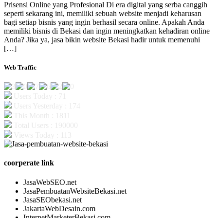
Prisensi Online yang Profesional Di era digital yang serba canggih
seperti sekarang ini, memiliki sebuah website menjadi keharusan
bagi setiap bisnis yang ingin berhasil secara online. Apakah Anda
memiliki bisnis di Bekasi dan ingin meningkatkan kehadiran online
Anda? Jika ya, jasa bikin website Bekasi hadir untuk memenuhi
[…]
Web Traffic
Users Today : 71
Users Yesterday : 174
This Month : 1811
Total Users : 190000
Views Today : 113
coorperate link
JasaWebSEO.net
JasaPembuatanWebsiteBekasi.net
JasaSEObekasi.net
JakartaWebDesain.com
InternetMarketerBekasi.com