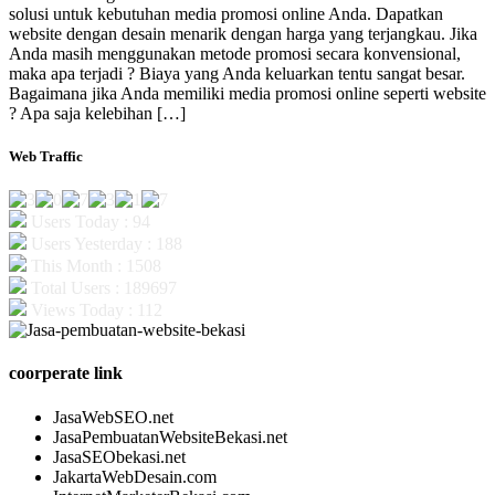
solusi untuk kebutuhan media promosi online Anda. Dapatkan
website dengan desain menarik dengan harga yang terjangkau. Jika
Anda masih menggunakan metode promosi secara konvensional,
maka apa terjadi ? Biaya yang Anda keluarkan tentu sangat besar.
Bagaimana jika Anda memiliki media promosi online seperti website
? Apa saja kelebihan […]
Web Traffic
Users Today : 94
Users Yesterday : 188
This Month : 1508
Total Users : 189697
Views Today : 112
coorperate link
JasaWebSEO.net
JasaPembuatanWebsiteBekasi.net
JasaSEObekasi.net
JakartaWebDesain.com