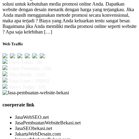
solusi untuk kebutuhan media promosi online Anda. Dapatkan
website dengan desain menarik dengan harga yang terjangkau. Jika
Anda masih menggunakan metode promosi secara konvensional,
maka apa terjadi ? Biaya yang Anda keluarkan tentu sangat besar.
Bagaimana jika Anda memiliki media promosi online seperti website
? Apa saja kelebihan […]
Web Traffic
Users Today : 89
Users Yesterday : 188
This Month : 1503
Total Users : 189692
Views Today : 105
coorperate link
JasaWebSEO.net
JasaPembuatanWebsiteBekasi.net
JasaSEObekasi.net
JakartaWebDesain.com