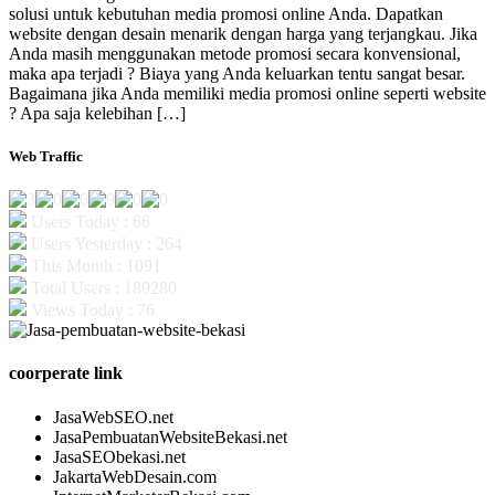
solusi untuk kebutuhan media promosi online Anda. Dapatkan
website dengan desain menarik dengan harga yang terjangkau. Jika
Anda masih menggunakan metode promosi secara konvensional,
maka apa terjadi ? Biaya yang Anda keluarkan tentu sangat besar.
Bagaimana jika Anda memiliki media promosi online seperti website
? Apa saja kelebihan […]
Web Traffic
Users Today : 66
Users Yesterday : 264
This Month : 1091
Total Users : 189280
Views Today : 76
coorperate link
JasaWebSEO.net
JasaPembuatanWebsiteBekasi.net
JasaSEObekasi.net
JakartaWebDesain.com