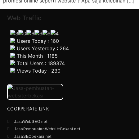
promosi online seperti website ? Apa saja kelebihan […]
Web Traffic
Users Today : 160
Users Yesterday : 264
This Month : 1185
Total Users : 189374
Views Today : 230
COORPERATE LINK
JasaWebSEO.net
JasaPembuatanWebsiteBekasi.net
JasaSEObekasi.net