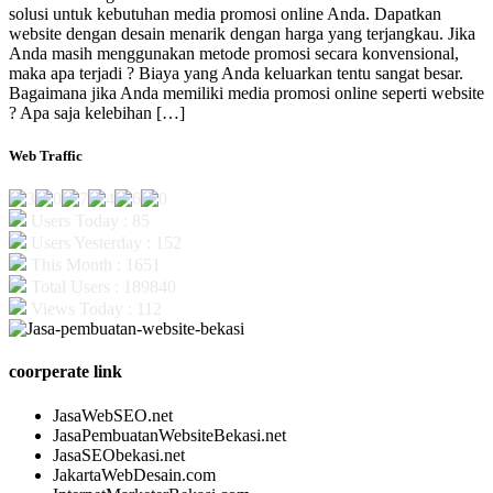
solusi untuk kebutuhan media promosi online Anda. Dapatkan
website dengan desain menarik dengan harga yang terjangkau. Jika
Anda masih menggunakan metode promosi secara konvensional,
maka apa terjadi ? Biaya yang Anda keluarkan tentu sangat besar.
Bagaimana jika Anda memiliki media promosi online seperti website
? Apa saja kelebihan […]
Web Traffic
Users Today : 85
Users Yesterday : 152
This Month : 1651
Total Users : 189840
Views Today : 112
coorperate link
JasaWebSEO.net
JasaPembuatanWebsiteBekasi.net
JasaSEObekasi.net
JakartaWebDesain.com