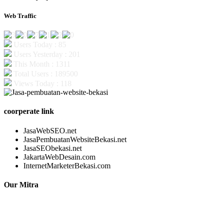
Web Traffic
Users Today : 85
Users Yesterday : 201
This Month : 1311
Total Users : 189500
Views Today : 118
coorperate link
JasaWebSEO.net
JasaPembuatanWebsiteBekasi.net
JasaSEObekasi.net
JakartaWebDesain.com
InternetMarketerBekasi.com
Our Mitra