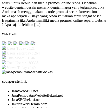
solusi untuk kebutuhan media promosi online Anda. Dapatkan
website dengan desain menarik dengan harga yang terjangkau. Jika
Anda masih menggunakan metode promosi secara konvensional,
maka apa terjadi ? Biaya yang Anda keluarkan tentu sangat besar.
Bagaimana jika Anda memiliki media promosi online seperti website
? Apa saja kelebihan […]
Web Traffic
Users Today : 121
Users Yesterday : 264
This Month : 1146
Total Users : 189335
Views Today : 149
coorperate link
JasaWebSEO.net
JasaPembuatanWebsiteBekasi.net
JasaSEObekasi.net
JakartaWebDesain.com