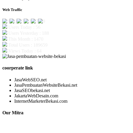
Web Traffic
Users Today : 56
Users Yesterday : 188
This Month : 1470
Total Users : 189659
Views Today : 64
coorperate link
JasaWebSEO.net
JasaPembuatanWebsiteBekasi.net
JasaSEObekasi.net
JakartaWebDesain.com
InternetMarketerBekasi.com
Our Mitra