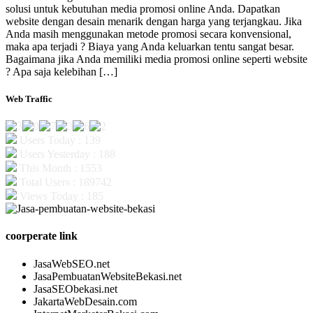
solusi untuk kebutuhan media promosi online Anda. Dapatkan
website dengan desain menarik dengan harga yang terjangkau. Jika
Anda masih menggunakan metode promosi secara konvensional,
maka apa terjadi ? Biaya yang Anda keluarkan tentu sangat besar.
Bagaimana jika Anda memiliki media promosi online seperti website
? Apa saja kelebihan […]
Web Traffic
Users Today : 139
Users Yesterday : 188
This Month : 1553
Total Users : 189742
Views Today : 185
coorperate link
JasaWebSEO.net
JasaPembuatanWebsiteBekasi.net
JasaSEObekasi.net
JakartaWebDesain.com