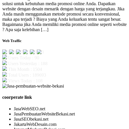
solusi untuk kebutuhan media promosi online Anda. Dapatkan
website dengan desain menarik dengan harga yang terjangkau. Jika
Anda masih menggunakan metode promosi secara konvensional,
maka apa terjadi ? Biaya yang Anda keluarkan tentu sangat besar.
Bagaimana jika Anda memiliki media promosi online seperti website
? Apa saja kelebihan […]
Web Traffic
Users Today : 90
Users Yesterday : 188
This Month : 1504
Total Users : 189693
Views Today : 108
coorperate link
JasaWebSEO.net
JasaPembuatanWebsiteBekasi.net
JasaSEObekasi.net
JakartaWebDesain.com