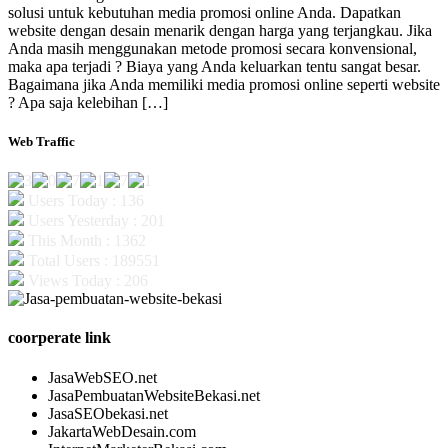
solusi untuk kebutuhan media promosi online Anda. Dapatkan
website dengan desain menarik dengan harga yang terjangkau. Jika
Anda masih menggunakan metode promosi secara konvensional,
maka apa terjadi ? Biaya yang Anda keluarkan tentu sangat besar.
Bagaimana jika Anda memiliki media promosi online seperti website
? Apa saja kelebihan […]
Web Traffic
Users Today : 136
Users Yesterday : 201
This Month : 1362
Total Users : 189551
Views Today : 206
coorperate link
JasaWebSEO.net
JasaPembuatanWebsiteBekasi.net
JasaSEObekasi.net
JakartaWebDesain.com