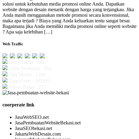
solusi untuk kebutuhan media promosi online Anda. Dapatkan
website dengan desain menarik dengan harga yang terjangkau. Jika
Anda masih menggunakan metode promosi secara konvensional,
maka apa terjadi ? Biaya yang Anda keluarkan tentu sangat besar.
Bagaimana jika Anda memiliki media promosi online seperti website
? Apa saja kelebihan […]
Web Traffic
Users Today : 181
Users Yesterday : 264
This Month : 1206
Total Users : 189395
Views Today : 277
coorperate link
JasaWebSEO.net
JasaPembuatanWebsiteBekasi.net
JasaSEObekasi.net
JakartaWebDesain.com