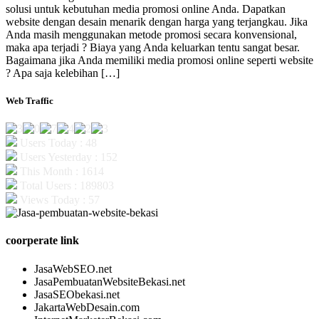
solusi untuk kebutuhan media promosi online Anda. Dapatkan
website dengan desain menarik dengan harga yang terjangkau. Jika
Anda masih menggunakan metode promosi secara konvensional,
maka apa terjadi ? Biaya yang Anda keluarkan tentu sangat besar.
Bagaimana jika Anda memiliki media promosi online seperti website
? Apa saja kelebihan […]
Web Traffic
Users Today : 48
Users Yesterday : 152
This Month : 1614
Total Users : 189803
Views Today : 57
coorperate link
JasaWebSEO.net
JasaPembuatanWebsiteBekasi.net
JasaSEObekasi.net
JakartaWebDesain.com