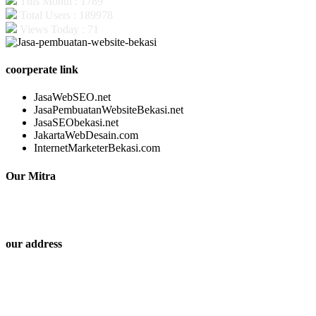
This Month : 1789
Total Users : 189978
Views Today : 71
coorperate link
JasaWebSEO.net
JasaPembuatanWebsiteBekasi.net
JasaSEObekasi.net
JakartaWebDesain.com
InternetMarketerBekasi.com
Our Mitra
our address