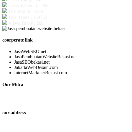
Users Yesterday : 188
This Month : 1563
Total Users : 189752
Views Today : 200
coorperate link
JasaWebSEO.net
JasaPembuatanWebsiteBekasi.net
JasaSEObekasi.net
JakartaWebDesain.com
InternetMarketerBekasi.com
Our Mitra
our address