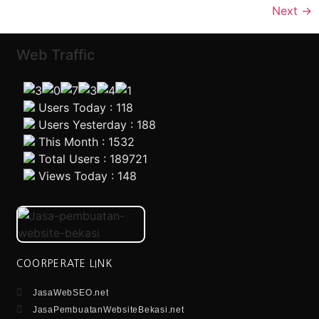
Next
→
Web Traffic
Users Today : 118
Users Yesterday : 188
This Month : 1532
Total Users : 189721
Views Today : 148
COORPERATE LINK
JasaWebSEO.net
JasaPembuatanWebsiteBekasi.net