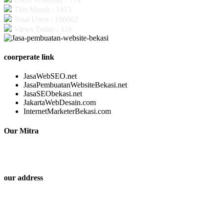
This Month : 1813
Total Users : 190002
Views Today : 116
coorperate link
JasaWebSEO.net
JasaPembuatanWebsiteBekasi.net
JasaSEObekasi.net
JakartaWebDesain.com
InternetMarketerBekasi.com
Our Mitra
our address