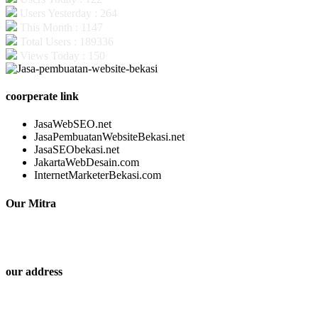
Users Yesterday : 264
This Month : 1147
Total Users : 189336
Views Today : 150
coorperate link
JasaWebSEO.net
JasaPembuatanWebsiteBekasi.net
JasaSEObekasi.net
JakartaWebDesain.com
InternetMarketerBekasi.com
Our Mitra
our address