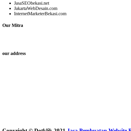
JasaSEObekasi.net
JakartaWebDesain.com
InternetMarketerBekasi.com
Our Mitra
our address
Copyright © Dotklik 2021
Jasa Pembuatan Website B