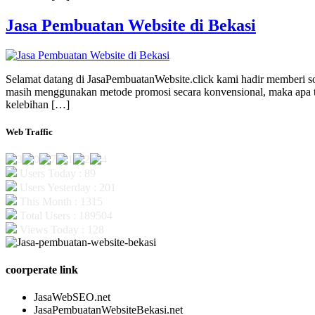
Jasa Pembuatan Website di Bekasi
Selamat datang di JasaPembuatanWebsite.click kami hadir memberi s
masih menggunakan metode promosi secara konvensional, maka apa ter
kelebihan […]
Web Traffic
Users Today : 89
Users Yesterday : 201
This Month : 1315
Total Users : 189504
Views Today : 128
coorperate link
JasaWebSEO.net
JasaPembuatanWebsiteBekasi.net