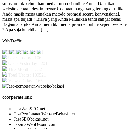
solusi untuk kebutuhan media promosi online Anda. Dapatkan
website dengan desain menarik dengan harga yang terjangkau. Jika
Anda masih menggunakan metode promosi secara konvensional,
maka apa terjadi ? Biaya yang Anda keluarkan tentu sangat besar.
Bagaimana jika Anda memiliki media promosi online seperti website
? Apa saja kelebihan […]
Web Traffic
Users Today : 106
Users Yesterday : 201
This Month : 1332
Total Users : 189521
Views Today : 165
coorperate link
JasaWebSEO.net
JasaPembuatanWebsiteBekasi.net
JasaSEObekasi.net
JakartaWebDesain.com