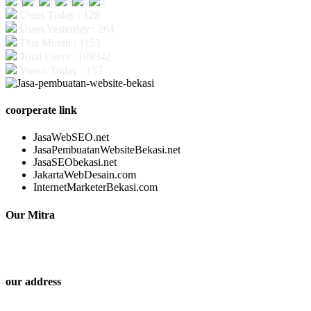
Users Today : 128
Users Yesterday : 264
This Month : 1153
Total Users : 189342
Views Today : 157
coorperate link
JasaWebSEO.net
JasaPembuatanWebsiteBekasi.net
JasaSEObekasi.net
JakartaWebDesain.com
InternetMarketerBekasi.com
Our Mitra
our address