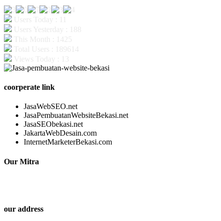
Users Today : 11
Users Yesterday : 188
This Month : 1425
Total Users : 189614
Views Today : 13
coorperate link
JasaWebSEO.net
JasaPembuatanWebsiteBekasi.net
JasaSEObekasi.net
JakartaWebDesain.com
InternetMarketerBekasi.com
Our Mitra
our address