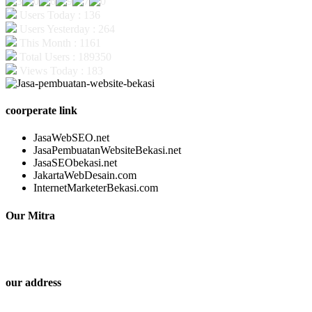
Users Today : 136
Users Yesterday : 264
This Month : 1161
Total Users : 189350
Views Today : 183
coorperate link
JasaWebSEO.net
JasaPembuatanWebsiteBekasi.net
JasaSEObekasi.net
JakartaWebDesain.com
InternetMarketerBekasi.com
Our Mitra
our address