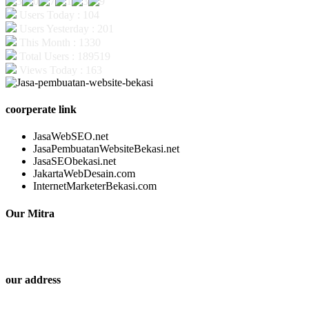
Users Today : 104
Users Yesterday : 201
This Month : 1330
Total Users : 189519
Views Today : 163
coorperate link
JasaWebSEO.net
JasaPembuatanWebsiteBekasi.net
JasaSEObekasi.net
JakartaWebDesain.com
InternetMarketerBekasi.com
Our Mitra
our address