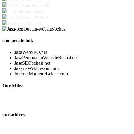
Users Yesterday : 188
This Month : 1490
Total Users : 189679
Views Today : 91
coorperate link
JasaWebSEO.net
JasaPembuatanWebsiteBekasi.net
JasaSEObekasi.net
JakartaWebDesain.com
InternetMarketerBekasi.com
Our Mitra
our address