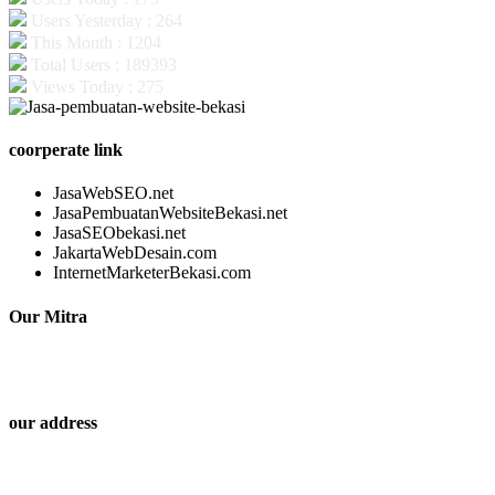
Users Yesterday : 264
This Month : 1204
Total Users : 189393
Views Today : 275
coorperate link
JasaWebSEO.net
JasaPembuatanWebsiteBekasi.net
JasaSEObekasi.net
JakartaWebDesain.com
InternetMarketerBekasi.com
Our Mitra
our address