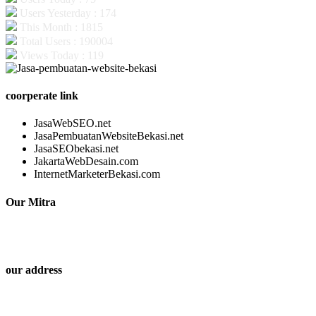
Users Yesterday : 174
This Month : 1815
Total Users : 190004
Views Today : 119
coorperate link
JasaWebSEO.net
JasaPembuatanWebsiteBekasi.net
JasaSEObekasi.net
JakartaWebDesain.com
InternetMarketerBekasi.com
Our Mitra
our address