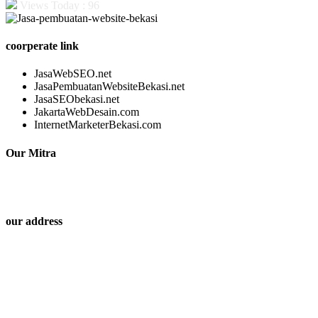
Views Today : 96
coorperate link
JasaWebSEO.net
JasaPembuatanWebsiteBekasi.net
JasaSEObekasi.net
JakartaWebDesain.com
InternetMarketerBekasi.com
Our Mitra
our address