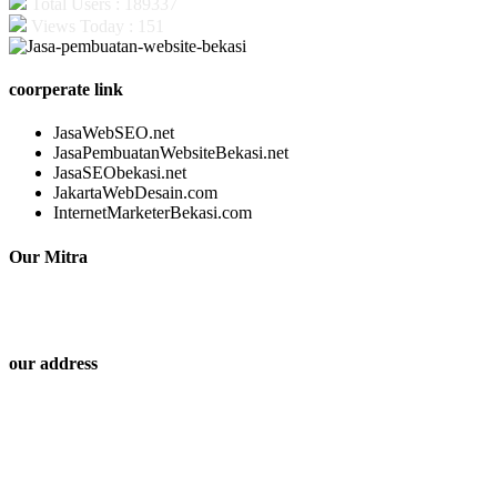
Total Users : 189337
Views Today : 151
coorperate link
JasaWebSEO.net
JasaPembuatanWebsiteBekasi.net
JasaSEObekasi.net
JakartaWebDesain.com
InternetMarketerBekasi.com
Our Mitra
our address