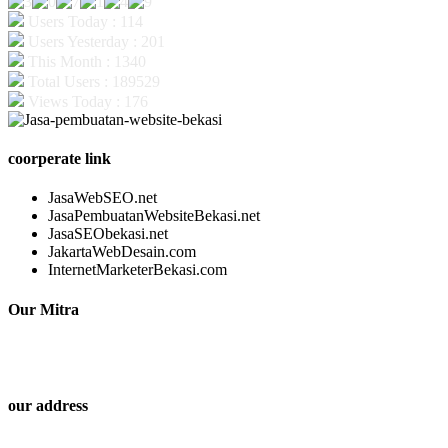
Users Today : 114
Users Yesterday : 201
This Month : 1340
Total Users : 189529
Views Today : 176
coorperate link
JasaWebSEO.net
JasaPembuatanWebsiteBekasi.net
JasaSEObekasi.net
JakartaWebDesain.com
InternetMarketerBekasi.com
Our Mitra
our address