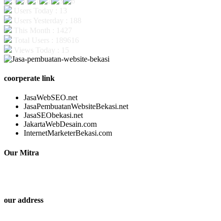
Users Today : 13
Users Yesterday : 188
This Month : 1427
Total Users : 189616
Views Today : 15
coorperate link
JasaWebSEO.net
JasaPembuatanWebsiteBekasi.net
JasaSEObekasi.net
JakartaWebDesain.com
InternetMarketerBekasi.com
Our Mitra
our address