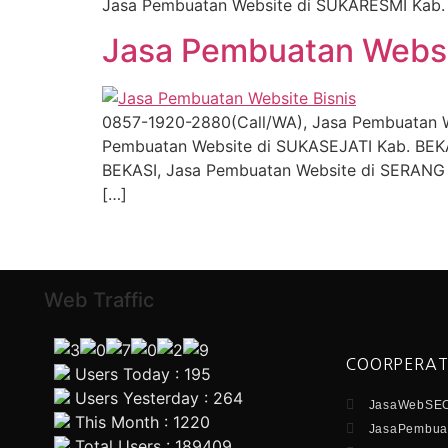
Jasa Pembuatan Website di SUKARESMI Kab. 
Jasa Pembuatan Webs
0857-1920-2880(Call/WA), Jasa Pembuatan 
Pembuatan Website di SUKASEJATI Kab. BEKA
BEKASI, Jasa Pembuatan Website di SERANG 
[…]
Web Traffic
COORPERAT
Users Today : 195
Users Yesterday : 264
JasaWebSEO
This Month : 1220
JasaPembuat
Total Users : 189409