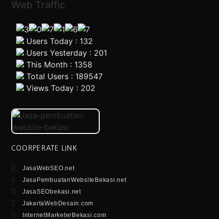
Web Traffic
Users Today : 132
Users Yesterday : 201
This Month : 1358
Total Users : 189547
Views Today : 202
COORPERATE LINK
JasaWebSEO.net
JasaPembuatanWebsiteBekasi.net
JasaSEObekasi.net
JakartaWebDesain.com
InternetMarketerBekasi.com