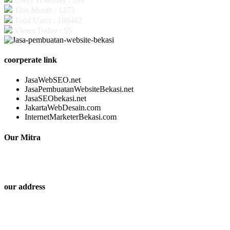
This Month : 1273
Total Users : 189462
Views Today : 55
coorperate link
JasaWebSEO.net
JasaPembuatanWebsiteBekasi.net
JasaSEObekasi.net
JakartaWebDesain.com
InternetMarketerBekasi.com
Our Mitra
our address