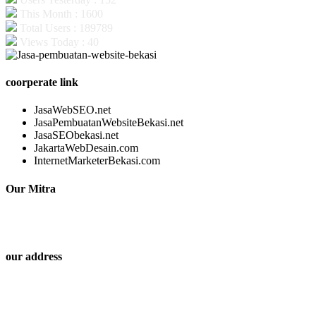
This Month : 1600
Total Users : 189789
Views Today : 40
coorperate link
JasaWebSEO.net
JasaPembuatanWebsiteBekasi.net
JasaSEObekasi.net
JakartaWebDesain.com
InternetMarketerBekasi.com
Our Mitra
our address