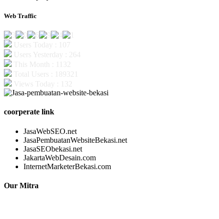
Web Traffic
Users Today : 107
Users Yesterday : 264
This Month : 1132
Total Users : 189321
Views Today : 132
coorperate link
JasaWebSEO.net
JasaPembuatanWebsiteBekasi.net
JasaSEObekasi.net
JakartaWebDesain.com
InternetMarketerBekasi.com
Our Mitra