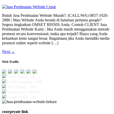
Butuh Jasa Pembuatan Website Murah?. (CALL/WA) 0857-1920-
2880 | Mau Website Anda berada di halaman pertama google?
Segera tingkatkan OMSET BISNIS Anda. Contoh CLIENT Jasa
Pembuatan Website Kami : Jika Anda masih menggunakan metode
promosi secara konvensional, maka apa terjadi? Biaya yang Anda
keluarkan tentu sangat besar. Bagaimana jika Anda memiliki media
promosi online seperti website […]
Next
→
Web Traffic
Users Today : 39
Users Yesterday : 188
This Month : 1453
Total Users : 189642
Views Today : 43
coorperate link