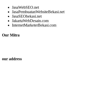
JasaWebSEO.net
JasaPembuatanWebsiteBekasi.net
JasaSEObekasi.net
JakartaWebDesain.com
InternetMarketerBekasi.com
Our Mitra
our address