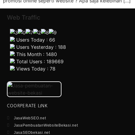
promosi online seperti website ? Apa saja kelebihan […]
Web Traffic
Users Today : 66
Users Yesterday : 188
This Month : 1480
Total Users : 189669
Views Today : 78
COORPERATE LINK
JasaWebSEO.net
JasaPembuatanWebsiteBekasi.net
JasaSEObekasi.net