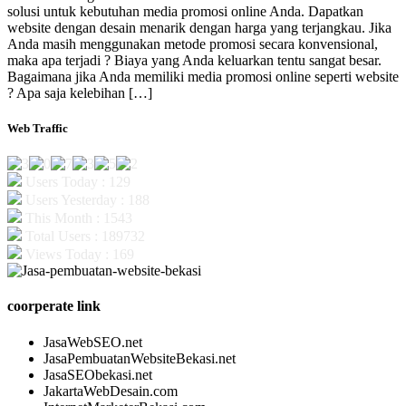
solusi untuk kebutuhan media promosi online Anda. Dapatkan
website dengan desain menarik dengan harga yang terjangkau. Jika
Anda masih menggunakan metode promosi secara konvensional,
maka apa terjadi ? Biaya yang Anda keluarkan tentu sangat besar.
Bagaimana jika Anda memiliki media promosi online seperti website
? Apa saja kelebihan […]
Web Traffic
Users Today : 129
Users Yesterday : 188
This Month : 1543
Total Users : 189732
Views Today : 169
coorperate link
JasaWebSEO.net
JasaPembuatanWebsiteBekasi.net
JasaSEObekasi.net
JakartaWebDesain.com