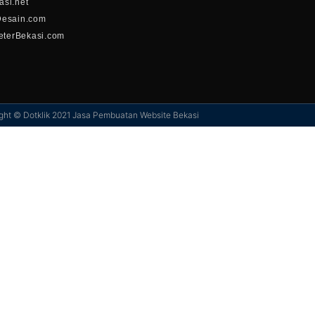
si.net
Desain.com
eterBekasi.com
ght © Dotklik 2021
Jasa Pembuatan Website Bekasi