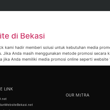
an website online shop
te di Bekasi
ck kami hadir memberi solusi untuk kebutuhan media prom
u. Jika Anda masih menggunakan metode promosi secara ko
 jika Anda memiliki media promosi online seperti website 
E LINK
OUR MITRA
.net
anWebsiteBekasi.net