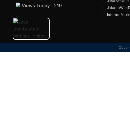
JasaSEObeka
Views Today : 219
JakartaWeb
InternetMark
Copyri