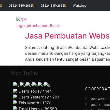
0852-1515-2665
0852-1515-2665
Workshop
Tag:
jasa pembuat
Jasa Pembuatan Websi
Selamat datang di JasaPembuatanWebsite.cli
desain menarik dengan harga yang terjangka
Anda keluarkan tentu sangat besar. Bagaimana
Web Traffic
COORPERAT
Users Today : 144
Users Yesterday : 201
JasaWebSEO
This Month : 1370
JasaPembuat
Total Users : 189559