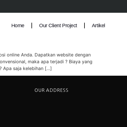
 surabaya
Home
Our Client Project
Artikel
osi online Anda. Dapatkan website dengan
nvensional, maka apa terjadi ? Biaya yang
? Apa saja kelebihan […]
OUR ADDRESS