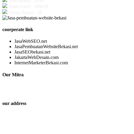
This Month : 1430
Total Users : 189619
Views Today : 18
coorperate link
JasaWebSEO.net
JasaPembuatanWebsiteBekasi.net
JasaSEObekasi.net
JakartaWebDesain.com
InternetMarketerBekasi.com
Our Mitra
our address