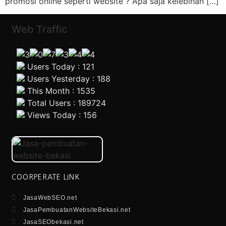
promosi online seperti website ? Apa saja kelebihan […]
Web Traffic
Users Today : 121
Users Yesterday : 188
This Month : 1535
Total Users : 189724
Views Today : 156
COORPERATE LINK
JasaWebSEO.net
JasaPembuatanWebsiteBekasi.net
JasaSEObekasi.net