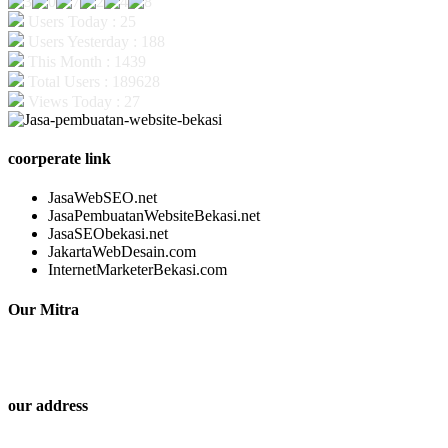
Users Today : 25
Users Yesterday : 188
This Month : 1439
Total Users : 189628
Views Today : 27
coorperate link
JasaWebSEO.net
JasaPembuatanWebsiteBekasi.net
JasaSEObekasi.net
JakartaWebDesain.com
InternetMarketerBekasi.com
Our Mitra
our address