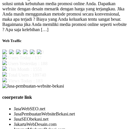
solusi untuk kebutuhan media promosi online Anda. Dapatkan
website dengan desain menarik dengan harga yang terjangkau. Jika
Anda masih menggunakan metode promosi secara konvensional,
maka apa terjadi ? Biaya yang Anda keluarkan tentu sangat besar.
Bagaimana jika Anda memiliki media promosi online seperti website
? Apa saja kelebihan […]
Web Traffic
Users Today : 137
Users Yesterday : 188
This Month : 1551
Total Users : 189740
Views Today : 183
coorperate link
JasaWebSEO.net
JasaPembuatanWebsiteBekasi.net
JasaSEObekasi.net
JakartaWebDesain.com