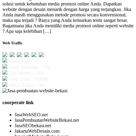
solusi untuk kebutuhan media promosi online Anda. Dapatkan
website dengan desain menarik dengan harga yang terjangkau. Jika
Anda masih menggunakan metode promosi secara konvensional,
maka apa terjadi ? Biaya yang Anda keluarkan tentu sangat besar.
Bagaimana jika Anda memiliki media promosi online seperti website
? Apa saja kelebihan […]
Web Traffic
Users Today : 75
Users Yesterday : 201
This Month : 1301
Total Users : 189490
Views Today : 100
coorperate link
JasaWebSEO.net
JasaPembuatanWebsiteBekasi.net
JasaSEObekasi.net
JakartaWebDesain.com